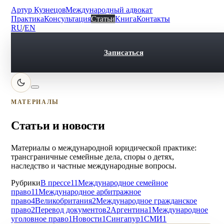
Артур Кузнецов
Международный адвокат
Практика
Консультация
Статьи
Книга
Контакты
RU
/
EN
Записаться
МАТЕРИАЛЫ
Статьи и новости
Материалы о международной юридической практике:
трансграничные семейные дела, споры о детях,
наследство и частные международные вопросы.
Рубрики
В прессе
11
Международное семейное
право
11
Международное арбитражное
право
4
Великобритания
2
Международное гражданское
право
2
Перевод документов
2
Аргентина
1
Международное
уголовное право
1
Новости
1
Сингапур
1
СМИ
1