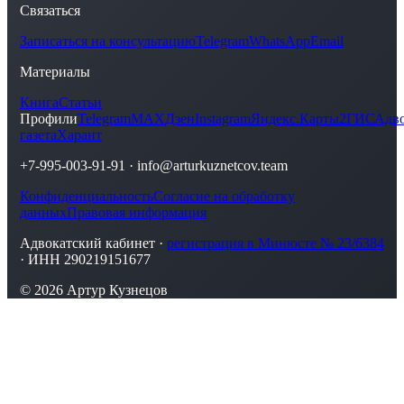
Связаться
Записаться на консультацию
Telegram
WhatsApp
Email
Материалы
Книга
Статьи
Профили
Telegram
MAX
Дзен
Instagram
Яндекс.Карты
2ГИС
Адво
газета
Харант
+7-995-003-91-91
·
info@arturkuznetcov.team
Конфиденциальность
Согласие на обработку
данных
Правовая информация
Адвокатский кабинет ·
регистрация в Минюсте № 23/6384
· ИНН 290219151677
© 2026 Артур Кузнецов