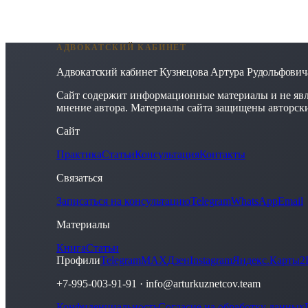
АДВОКАТСКИЙ КАБИНЕТ
Адвокатский кабинет Кузнецова Артура Рудольфович
Сайт содержит информационные материалы и не явл
мнение автора. Материалы сайта защищены авторск
Сайт
Практика
Статьи
Консультация
Контакты
Связаться
Записаться на консультацию
Telegram
WhatsApp
Email
Материалы
Книга
Статьи
Профили
Telegram
MAX
Дзен
Instagram
Яндекс.Карты
2
+7-995-003-91-91
·
info@arturkuznetcov.team
Конфиденциальность
Согласие на обработку данных