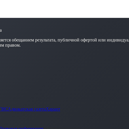
а
яется обещанием результата, публичной офертой или индивидуа
им правом.
ГИС
Адвокатская газета
Харант
Правовая информация