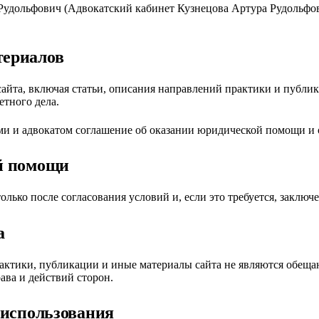
Рудольфович (
Адвокатский кабинет Кузнецова Артура Рудольфо
териалов
айта, включая статьи, описания направлений практики и публи
етного дела.
ами и адвокатом соглашение об оказании юридической помощи и
й помощи
олько после согласования условий и, если это требуется, закл
а
актики, публикации и иные материалы сайта не являются обещан
рава и действий сторон.
 использования