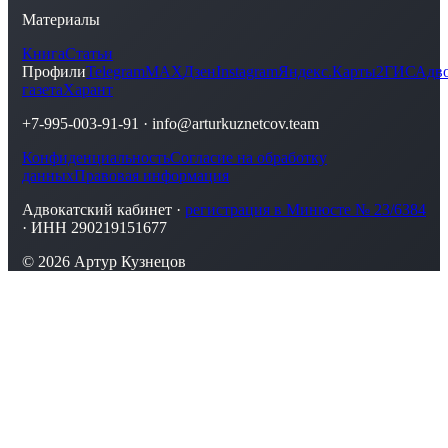
Материалы
Книга
Статьи
Профили
Telegram
MAX
Дзен
Instagram
Яндекс.Карты
2ГИС
Адво
газета
Харант
+7-995-003-91-91
·
info@arturkuznetcov.team
Конфиденциальность
Согласие на обработку
данных
Правовая информация
Адвокатский кабинет ·
регистрация в Минюсте № 23/6384
· ИНН 290219151677
© 2026 Артур Кузнецов