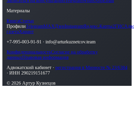
Записаться на консультацию
Telegram
WhatsApp
Email
Материалы
Книга
Статьи
Профили
Telegram
MAX
Дзен
Instagram
Яндекс.Карты
2ГИС
Адво
газета
Харант
+7-995-003-91-91
·
info@arturkuznetcov.team
Конфиденциальность
Согласие на обработку
данных
Правовая информация
Адвокатский кабинет ·
регистрация в Минюсте № 23/6384
· ИНН 290219151677
© 2026 Артур Кузнецов