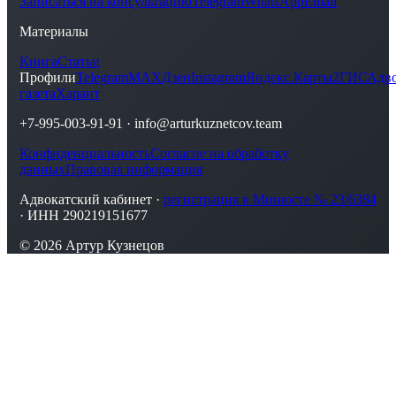
Записаться на консультацию
Telegram
WhatsApp
Email
Материалы
Книга
Статьи
Профили
Telegram
MAX
Дзен
Instagram
Яндекс.Карты
2ГИС
Адво
газета
Харант
+7-995-003-91-91
·
info@arturkuznetcov.team
Конфиденциальность
Согласие на обработку
данных
Правовая информация
Адвокатский кабинет ·
регистрация в Минюсте № 23/6384
· ИНН 290219151677
© 2026 Артур Кузнецов