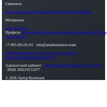
Связаться
Записаться на консультацию
Telegram
WhatsApp
Email
Материалы
Книга
Статьи
Профили
Telegram
MAX
Дзен
Instagram
Яндекс.Карты
2ГИС
Адво
газета
Харант
+7-995-003-91-91
·
info@arturkuznetcov.team
Конфиденциальность
Согласие на обработку
данных
Правовая информация
Адвокатский кабинет ·
регистрация в Минюсте № 23/6384
· ИНН 290219151677
© 2026 Артур Кузнецов