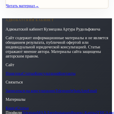
Читать материал
→
АДВОКАТСКИЙ КАБИНЕТ
Адвокатский кабинет Кузнецова Артура Рудольфовича
Сайт содержит информационные материалы и не является
обещанием результата, публичной офертой или
индивидуальной юридической консультацией. Статьи
отражают мнение автора. Материалы сайта защищены
авторским правом.
Сайт
Практика
Статьи
Консультация
Контакты
Связаться
Записаться на консультацию
Telegram
WhatsApp
Email
Материалы
Книга
Статьи
Профили
Telegram
MAX
Дзен
Instagram
Яндекс.Карты
2ГИС
Адво