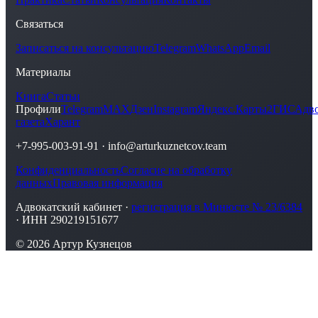
Связаться
Записаться на консультацию
Telegram
WhatsApp
Email
Материалы
Книга
Статьи
Профили
Telegram
MAX
Дзен
Instagram
Яндекс.Карты
2ГИС
Адво
газета
Харант
+7-995-003-91-91
·
info@arturkuznetcov.team
Конфиденциальность
Согласие на обработку
данных
Правовая информация
Адвокатский кабинет ·
регистрация в Минюсте № 23/6384
· ИНН 290219151677
© 2026 Артур Кузнецов