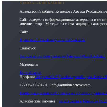
АДВОКАТСКИЙ КАБИНЕТ
Адвокатский кабинет Кузнецова Артура Рудольфович
Сайт содержит информационные материалы и не явл
мнение автора. Материалы сайта защищены авторск
Сайт
Практика
Статьи
Консультация
Контакты
Связаться
Записаться на консультацию
Telegram
WhatsApp
Email
Материалы
Книга
Статьи
Профили
Telegram
MAX
Дзен
Instagram
Яндекс.Карты
2
+7-995-003-91-91
·
info@arturkuznetcov.team
Конфиденциальность
Согласие на обработку данных
Адвокатский кабинет ·
регистрация в Минюсте № 23