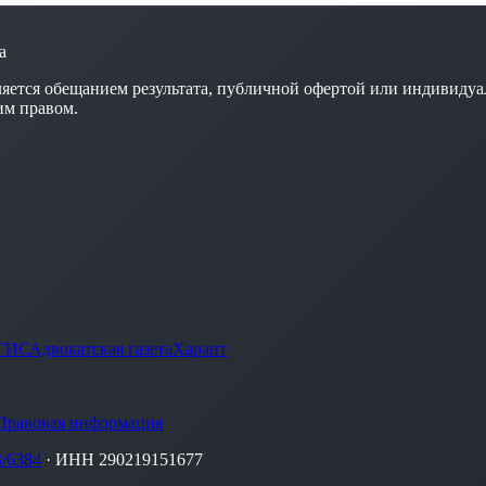
а
яется обещанием результата, публичной офертой или индивидуа
им правом.
ГИС
Адвокатская газета
Харант
Правовая информация
/6384
· ИНН 290219151677