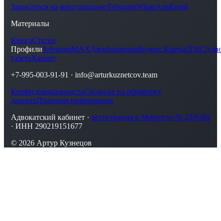
Записаться на консультацию
Telegram
WhatsApp
Email
Материалы
Книга
Статьи
Профили
Telegram
MAX
Дзен
Instagram
Яндекс.Карты
2ГИС
Адво
газета
Харант
+7-995-003-91-91
·
info@arturkuznetcov.team
Конфиденциальность
Согласие на обработку
данных
Правовая информация
Адвокатский кабинет ·
регистрация в Минюсте № 23/6384
· ИНН 290219151677
© 2026 Артур Кузнецов