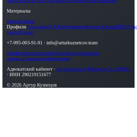
Записаться на консультацию
Telegram
WhatsApp
Email
Материалы
Книга
Статьи
Профили
Telegram
MAX
Дзен
Instagram
Яндекс.Карты
2ГИС
Адво
газета
Харант
+7-995-003-91-91
·
info@arturkuznetcov.team
Конфиденциальность
Согласие на обработку
данных
Правовая информация
Адвокатский кабинет ·
регистрация в Минюсте № 23/6384
· ИНН 290219151677
© 2026 Артур Кузнецов