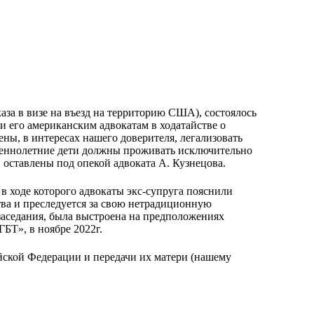
аза в визе на въезд на территорию США), состоялось
 и его американским адвокатам в ходатайстве о
ены, в интересах нашего доверителя, легализовать
ршеннолетние дети должны проживать исключительно
оставлены под опекой адвоката А. Кузнецова. ​ ​
 в ходе которого адвокаты экс-супруга пояснили
тва и преследуется за свою нетрадиционную
заседания, была выстроена на предположениях
БТ», в ноябре 2022г.
ийской Федерации и передачи их матери (нашему