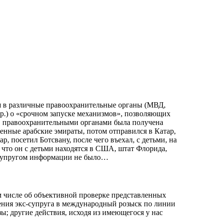
лся в различные правоохранительные органы (МВД,
др.) о «срочном запуске механизмов», позволяющих
й, правоохранительными органами была получена
ненные арабские эмираты, потом отправился в Катар,
ар, посетил Ботсвану, после чего въехал, с детьми, на
что он с детьми находятся в США, штат Флорида,
упругом информации не было… ​ ​
м числе об объективной проверке представленных
ения экс-супруга в международный розыск по линии
ы; другие действия, исходя из имеющегося у нас