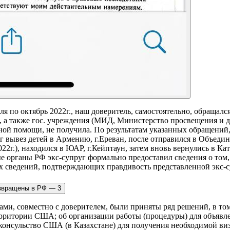
еля по октябрь 2022г., наш доверитель, самостоятельно, обраща
ы, а также гос. учреждения (МИД, Министерство просвещения и 
тной помощи, не получила. ​По результатам указанных обращени
г вывез детей в Армению, г.Ереван, после отправился в Объеди
022г.), находился в ЮАР, г.Кейптаун, затем вновь вернулись в Кат
органы РФ экс-супруг формально предоставил сведения о том, 
х сведений, подтверждающих правдивость представленной экс-с
ми, совместно с доверителем, были приняты ряд решений, в то
ерритории США; об организации работы (процедуры) для объявл
 консульство США (в Казахстане) для получения необходимой виз