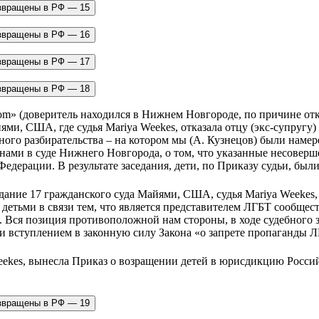
om» (доверитель находился в Нижнем Новгороде, по причине отк
ями, США, где судья Mariya Weekes, отказала отцу (экс-супругу)
бного разбирательства – на котором мы (А. Кузнецов) были намер
нами в суде Нижнего Новгорода, о том, что указанные несове
дерации. В результате заседания, дети, по Приказу судьи, были 
седание 17 гражданского суда Майями, США, судья Mariya Weekes,
детьми в связи тем, что является представителем ЛГБТ сообщес
 Вся позиция противоположной нам стороны, в ходе судебного 
и вступлением в законную силу Закона «о запрете пропаганды ЛГ
a Weekes, вынесла Приказ о возращении детей в юрисдикцию Росс