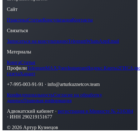
Сайт
Практика
Статьи
Консультация
Контакты
Связаться
Записаться на консультацию
Telegram
WhatsApp
Email
Материалы
Книга
Статьи
Профили
Telegram
MAX
Дзен
Instagram
Яндекс.Карты
2ГИС
Адво
газета
Харант
+7-995-003-91-91
·
info@arturkuznetcov.team
Конфиденциальность
Согласие на обработку
данных
Правовая информация
Адвокатский кабинет ·
регистрация в Минюсте № 23/6384
· ИНН 290219151677
© 2026 Артур Кузнецов